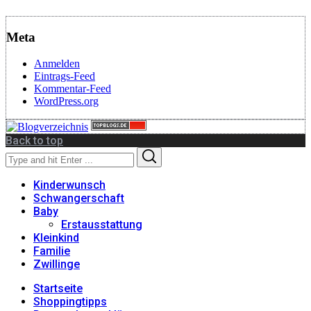
Meta
Anmelden
Eintrags-Feed
Kommentar-Feed
WordPress.org
Back to top
Search
Search
for:
Kinderwunsch
Schwangerschaft
Baby
Erstausstattung
Kleinkind
Familie
Zwillinge
Startseite
Shoppingtipps