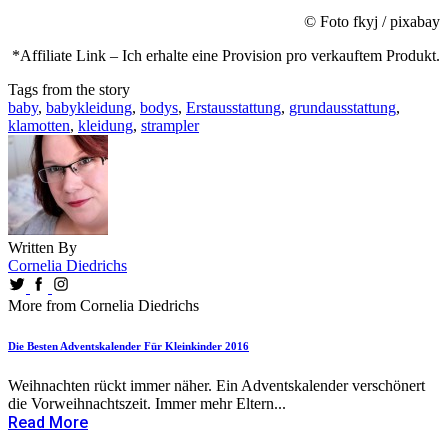
© Foto fkyj / pixabay
*Affiliate Link – Ich erhalte eine Provision pro verkauftem Produkt.
Tags from the story
baby
,
babykleidung
,
bodys
,
Erstausstattung
,
grundausstattung
,
klamotten
,
kleidung
,
strampler
Written By
Cornelia Diedrichs
More from Cornelia Diedrichs
Die Besten Adventskalender Für Kleinkinder 2016
Weihnachten rückt immer näher. Ein Adventskalender verschönert
die Vorweihnachtszeit. Immer mehr Eltern...
Read More